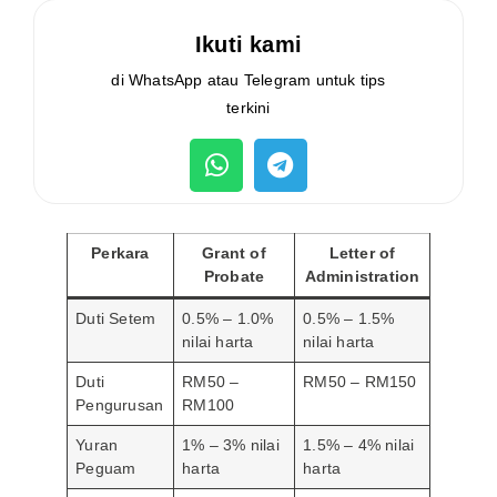
Ikuti kami
di WhatsApp atau Telegram untuk tips
terkini
Perkara
Grant of
Letter of
Probate
Administration
Duti Setem
0.5% – 1.0%
0.5% – 1.5%
nilai harta
nilai harta
Duti
RM50 –
RM50 – RM150
Pengurusan
RM100
Yuran
1% – 3% nilai
1.5% – 4% nilai
Peguam
harta
harta