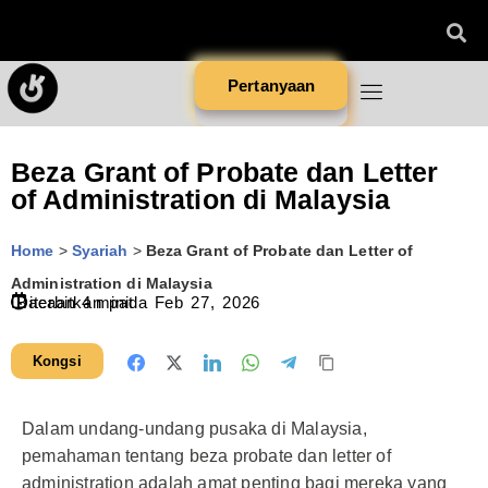
Pertanyaan
Beza Grant of Probate dan Letter
of Administration di Malaysia
Home
>
Syariah
>
Beza Grant of Probate dan Letter of
Administration di Malaysia
Diterbitkan pada
Bacaan
4
minit
Feb 27, 2026
Kongsi
Dalam undang-undang pusaka di Malaysia,
pemahaman tentang beza probate dan letter of
administration adalah amat penting bagi mereka yang