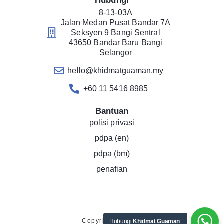
Hubungi
8-13-03A
Jalan Medan Pusat Bandar 7A
Seksyen 9 Bangi Sentral
43650 Bandar Baru Bangi
Selangor
hello@khidmatguaman.my
+60 11 5416 8985
Bantuan
polisi privasi
pdpa (en)
pdpa (bm)
penafian
Copyright © 2019
Hubungi
Khidmat Guaman