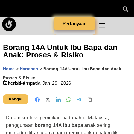
Pertanyaan
Borang 14A Untuk Ibu Bapa dan
Anak: Proses & Risiko
Home
>
Hartanah
>
Borang 14A Untuk Ibu Bapa dan Anak:
Proses & Risiko
Diterbitkan pada
Bacaan
4
minit
Jan 29, 2026
Kongsi
Dalam konteks pemilikan hartanah di Malaysia,
penggunaan
borang 14A ibu bapa anak
sering
menjadi pilihan utama bagi memindahkan hak milik