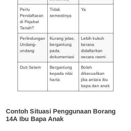
Perlu
Tidak
Ya
Pendaftaran
semestinya
di Pejabat
Tanah?
Perlindungan
Kurang jelas,
Lebih kukuh
Undang-
bergantung
kerana
undang
pada
didaftarkan
dokumentasi
secara rasmi
Duti Setem
Bergantung
Boleh
kepada nilai
dikecualikan
harta
jika antara ibu
bapa dan anak
Contoh Situasi Penggunaan Borang
14A Ibu Bapa Anak