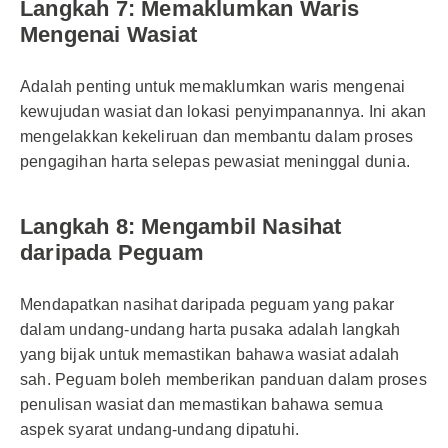
Langkah 7: Memaklumkan Waris
Mengenai Wasiat
Adalah penting untuk memaklumkan waris mengenai
kewujudan wasiat dan lokasi penyimpanannya. Ini akan
mengelakkan kekeliruan dan membantu dalam proses
pengagihan harta selepas pewasiat meninggal dunia.
Langkah 8: Mengambil Nasihat
daripada Peguam
Mendapatkan nasihat daripada peguam yang pakar
dalam undang-undang harta pusaka adalah langkah
yang bijak untuk memastikan bahawa wasiat adalah
sah. Peguam boleh memberikan panduan dalam proses
penulisan wasiat dan memastikan bahawa semua
aspek syarat undang-undang dipatuhi.