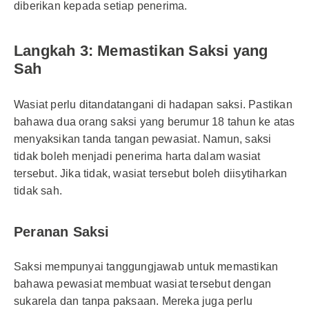
diberikan kepada setiap penerima.
Langkah 3: Memastikan Saksi yang
Sah
Wasiat perlu ditandatangani di hadapan saksi. Pastikan
bahawa dua orang saksi yang berumur 18 tahun ke atas
menyaksikan tanda tangan pewasiat. Namun, saksi
tidak boleh menjadi penerima harta dalam wasiat
tersebut. Jika tidak, wasiat tersebut boleh diisytiharkan
tidak sah.
Peranan Saksi
Saksi mempunyai tanggungjawab untuk memastikan
bahawa pewasiat membuat wasiat tersebut dengan
sukarela dan tanpa paksaan. Mereka juga perlu