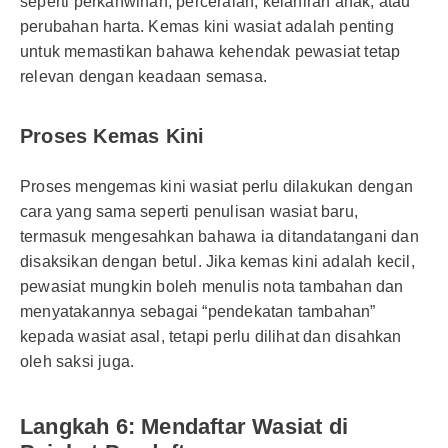
seperti perkahwinan, perceraian, kelahiran anak, atau
perubahan harta. Kemas kini wasiat adalah penting
untuk memastikan bahawa kehendak pewasiat tetap
relevan dengan keadaan semasa.
Proses Kemas Kini
Proses mengemas kini wasiat perlu dilakukan dengan
cara yang sama seperti penulisan wasiat baru,
termasuk mengesahkan bahawa ia ditandatangani dan
disaksikan dengan betul. Jika kemas kini adalah kecil,
pewasiat mungkin boleh menulis nota tambahan dan
menyatakannya sebagai “pendekatan tambahan”
kepada wasiat asal, tetapi perlu dilihat dan disahkan
oleh saksi juga.
Langkah 6: Mendaftar Wasiat di