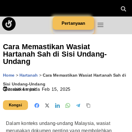
Pertanyaan
Cara Memastikan Wasiat
Hartanah Sah di Sisi Undang-
Undang
Home
>
Hartanah
>
Cara Memastikan Wasiat Hartanah Sah di
Sisi Undang-Undang
Diterbitkan pada
Bacaan
4
minit
Feb 15, 2025
Kongsi
Dalam konteks undang-undang Malaysia, wasiat
merupakan dokumen penting yang membolehkan