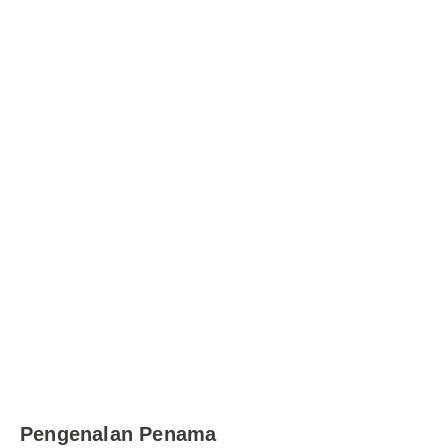
Pengenalan Penama