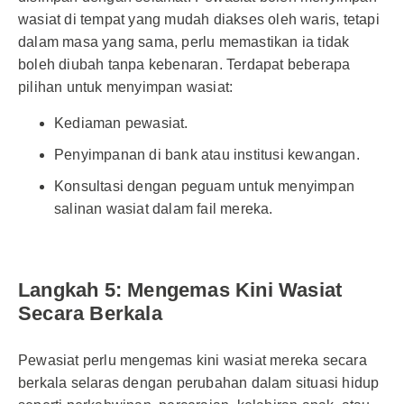
wasiat di tempat yang mudah diakses oleh waris, tetapi
dalam masa yang sama, perlu memastikan ia tidak
boleh diubah tanpa kebenaran. Terdapat beberapa
pilihan untuk menyimpan wasiat:
Kediaman pewasiat.
Penyimpanan di bank atau institusi kewangan.
Konsultasi dengan peguam untuk menyimpan
salinan wasiat dalam fail mereka.
Langkah 5: Mengemas Kini Wasiat
Secara Berkala
Pewasiat perlu mengemas kini wasiat mereka secara
berkala selaras dengan perubahan dalam situasi hidup