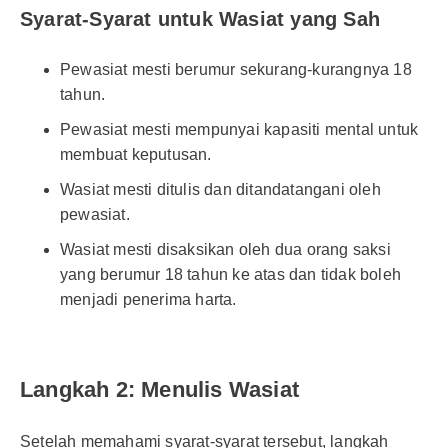
Syarat-Syarat untuk Wasiat yang Sah
Pewasiat mesti berumur sekurang-kurangnya 18
tahun.
Pewasiat mesti mempunyai kapasiti mental untuk
membuat keputusan.
Wasiat mesti ditulis dan ditandatangani oleh
pewasiat.
Wasiat mesti disaksikan oleh dua orang saksi
yang berumur 18 tahun ke atas dan tidak boleh
menjadi penerima harta.
Langkah 2: Menulis Wasiat
Setelah memahami syarat-syarat tersebut, langkah