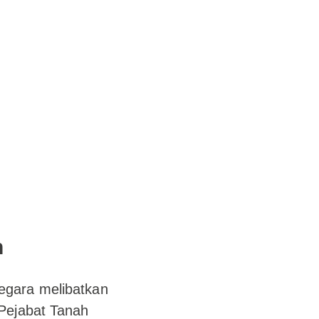
n
egara melibatkan
 Pejabat Tanah