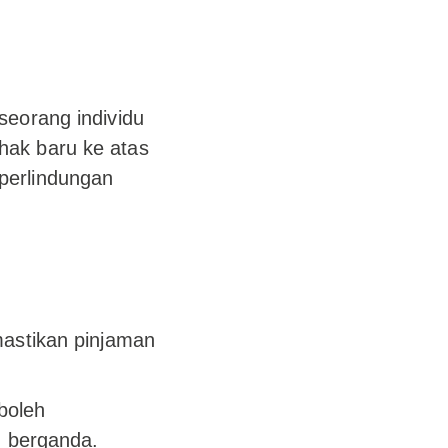
seorang individu
hak baru ke atas
perlindungan
astikan pinjaman
boleh
n berganda.