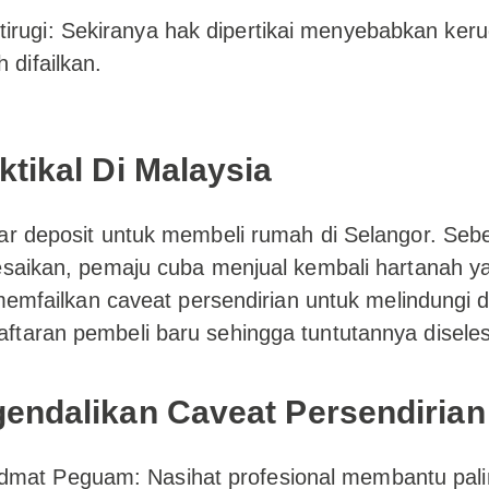
irugi: Sekiranya hak dipertikai menyebabkan keru
h difailkan.
tikal Di Malaysia
yar deposit untuk membeli rumah di Selangor. Se
lesaikan, pemaju cuba menjual kembali hartanah 
 memfailkan caveat persendirian untuk melindungi 
taran pembeli baru sehingga tuntutannya diseles
endalikan Caveat Persendirian
dmat Peguam: Nasihat profesional membantu pali