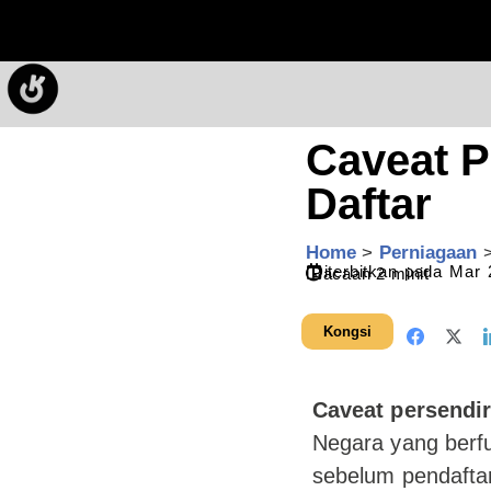
Caveat P
Daftar
Home
>
Perniagaan
Diterbitkan pada
Mar 
Bacaan
2
minit
Kongsi
Caveat persendir
Negara yang berfu
sebelum pendaftar