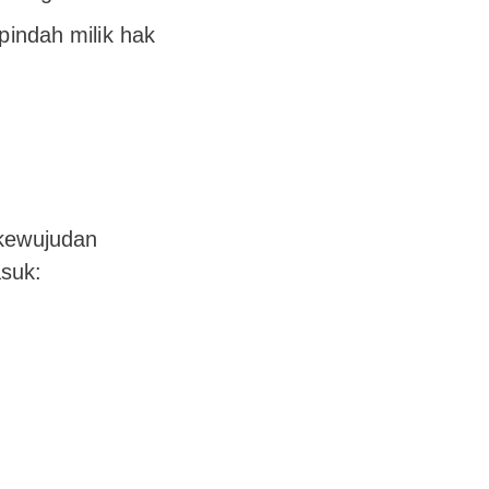
indah milik hak
 kewujudan
suk: