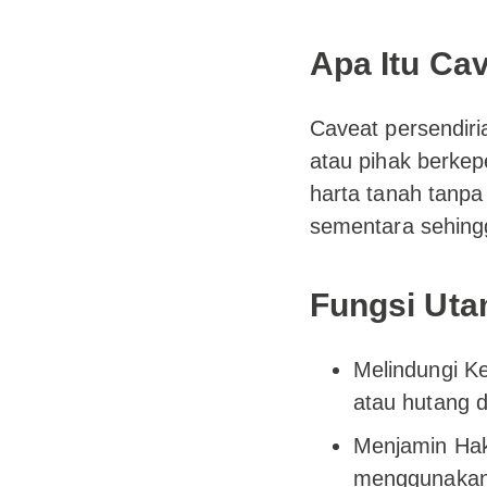
Apa Itu Ca
Caveat persendiri
atau pihak berke
harta tanah tanp
sementara sehingg
Fungsi Uta
Melindungi K
atau hutang 
Menjamin Hak
menggunakan 