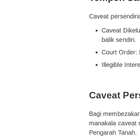
Caveat persendiri
Caveat Dikel
balik sendiri.
Court Order:
Illegible Int
Caveat Per
Bagi membezakan, 
manakala caveat r
Pengarah Tanah.