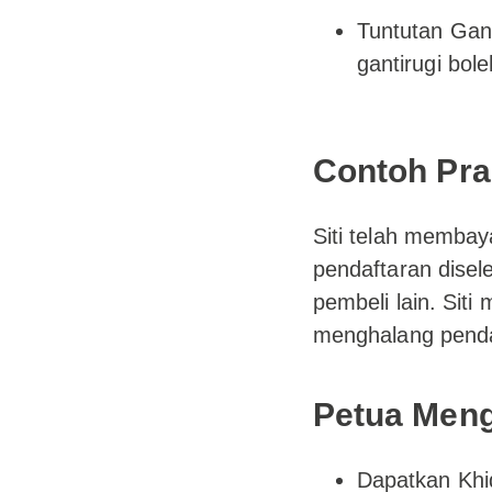
Tuntutan Gant
gantirugi bole
Contoh Prak
Siti telah memba
pendaftaran dise
pembeli lain. Siti
menghalang pendaf
Petua Meng
Dapatkan Khi