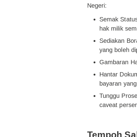
Negeri:
Semak Status
hak milik sem
Sediakan Bor
yang boleh di
Gambaran Hart
Hantar Doku
bayaran yang 
Tunggu Prose
caveat persen
Tempoh Sah