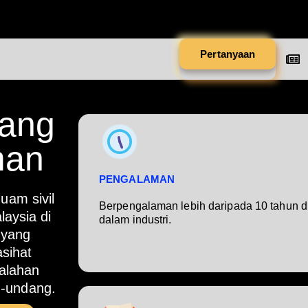
Pertanyaan
pang
man
PENGALAMAN
am sivil
Berpengalaman lebih daripada 10 tahun d
aysia di
dalam industri.
 yang
sihat
alahan
g-undang.