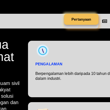
Pertanyaan
ua
mat
PENGALAMAN
Berpengalaman lebih daripada 10 tahun d
dalam industri.
am sivil
akyat
solusi
ngan dan
kan