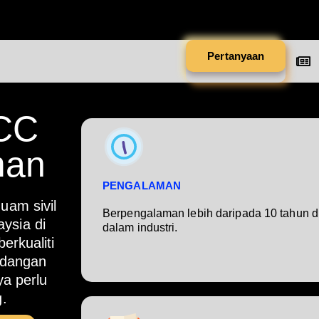
Pertanyaan
LCC
man
PENGALAMAN
am sivil
Berpengalaman lebih daripada 10 tahun d
ysia di
dalam industri.
erkualiti
ndangan
a perlu
.