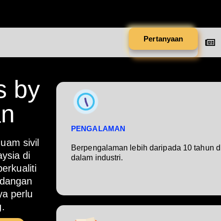
Pertanyaan
s by
an
PENGALAMAN
am sivil
Berpengalaman lebih daripada 10 tahun d
ysia di
dalam industri.
erkualiti
ndangan
a perlu
.