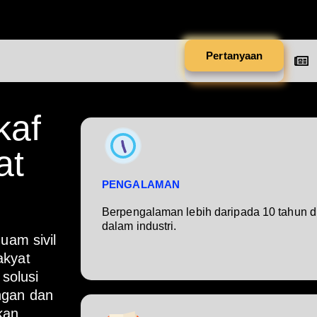
Pertanyaan
kaf
at
PENGALAMAN
Berpengalaman lebih daripada 10 tahun d
dalam industri.
am sivil
akyat
solusi
ngan dan
kan