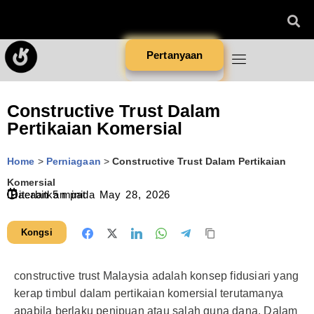
Pertanyaan
Constructive Trust Dalam
Pertikaian Komersial
Home
>
Perniagaan
>
Constructive Trust Dalam Pertikaian
Komersial
Diterbitkan pada
Bacaan
5
minit
May 28, 2026
Kongsi
constructive trust Malaysia adalah konsep fidusiari yang
kerap timbul dalam pertikaian komersial terutamanya
apabila berlaku penipuan atau salah guna dana. Dalam