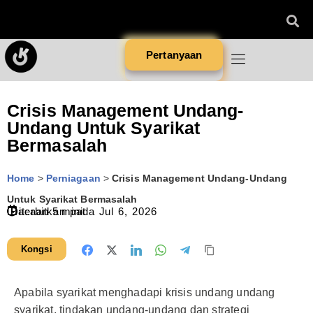
Pertanyaan
Crisis Management Undang-
Undang Untuk Syarikat
Bermasalah
Home
>
Perniagaan
>
Crisis Management Undang-Undang
Untuk Syarikat Bermasalah
Diterbitkan pada
Bacaan
5
minit
Jul 6, 2026
Kongsi
Apabila syarikat menghadapi krisis undang undang
syarikat, tindakan undang-undang dan strategi