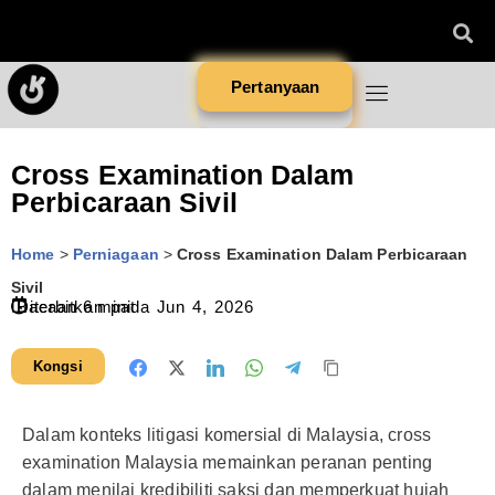
Pertanyaan
Cross Examination Dalam
Perbicaraan Sivil
Home
>
Perniagaan
>
Cross Examination Dalam Perbicaraan
Sivil
Diterbitkan pada
Bacaan
6
minit
Jun 4, 2026
Kongsi
Dalam konteks litigasi komersial di Malaysia, cross
examination Malaysia memainkan peranan penting
dalam menilai kredibiliti saksi dan memperkuat hujah