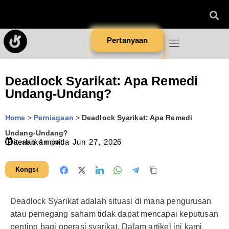
Pertanyaan
Deadlock Syarikat: Apa Remedi
Undang-Undang?
Home
>
Perniagaan
>
Deadlock Syarikat: Apa Remedi
Undang-Undang?
Diterbitkan pada
Bacaan
4
minit
Jun 27, 2026
Kongsi
Deadlock Syarikat adalah situasi di mana pengurusan
atau pemegang saham tidak dapat mencapai keputusan
penting bagi operasi syarikat. Dalam artikel ini kami