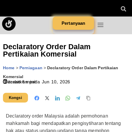
Pertanyaan
Declaratory Order Dalam
Pertikaian Komersial
Home
>
Perniagaan
>
Declaratory Order Dalam Pertikaian
Komersial
Diterbitkan pada
Bacaan
6
minit
Jun 10, 2026
Kongsi
Declaratory order Malaysia adalah permohonan
mahkamah bagi mendapatkan pengisytiharan tentang
hak atau status undang-undang tanpa memohon