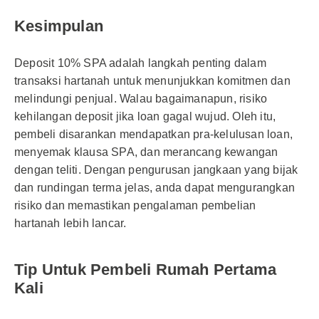
Kesimpulan
Deposit 10% SPA adalah langkah penting dalam
transaksi hartanah untuk menunjukkan komitmen dan
melindungi penjual. Walau bagaimanapun, risiko
kehilangan deposit jika loan gagal wujud. Oleh itu,
pembeli disarankan mendapatkan pra-kelulusan loan,
menyemak klausa SPA, dan merancang kewangan
dengan teliti. Dengan pengurusan jangkaan yang bijak
dan rundingan terma jelas, anda dapat mengurangkan
risiko dan memastikan pengalaman pembelian
hartanah lebih lancar.
Tip Untuk Pembeli Rumah Pertama
Kali