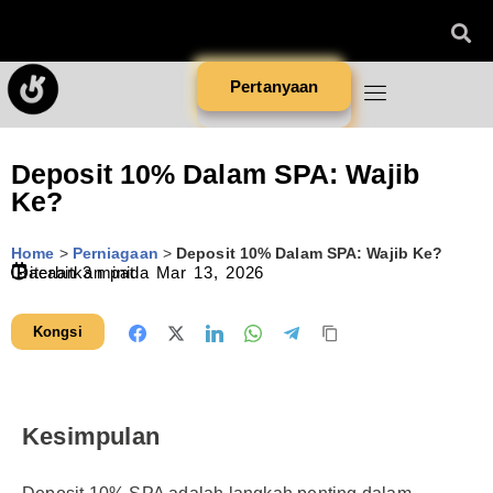
Pertanyaan
Deposit 10% Dalam SPA: Wajib
Ke?
Home
>
Perniagaan
>
Deposit 10% Dalam SPA: Wajib Ke?
Diterbitkan pada
Bacaan
3
minit
Mar 13, 2026
Kongsi
Kesimpulan