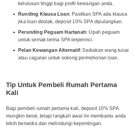
kelulusan tinggi bagi profil kewangan anda.
Runding Klausa Loan
: Pastikan SPA ada klausa
jika loan ditolak, deposit 10% SPA dipulangkan.
Perunding Peguam Hartanah
: Upah peguam
untuk semak terma SPA terperinci.
Pelan Kewangan Alternatif
: Sediakan wang tunai
atau cagaran untuk sokong permohonan loan.
Tip Untuk Pembeli Rumah Pertama
Kali
Bagi pembeli rumah pertama kali, deposit 10% SPA
mungkin berat, tetapi langkah awal ini membantu anda
lebih bersedia dan melindungi kepentingan.