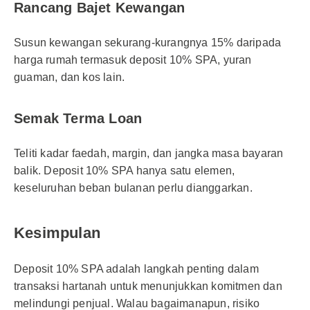
Rancang Bajet Kewangan
Susun kewangan sekurang-kurangnya 15% daripada
harga rumah termasuk deposit 10% SPA, yuran
guaman, dan kos lain.
Semak Terma Loan
Teliti kadar faedah, margin, dan jangka masa bayaran
balik. Deposit 10% SPA hanya satu elemen,
keseluruhan beban bulanan perlu dianggarkan.
Kesimpulan
Deposit 10% SPA adalah langkah penting dalam
transaksi hartanah untuk menunjukkan komitmen dan
melindungi penjual. Walau bagaimanapun, risiko