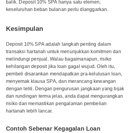
balik. Deposit 10% SPA hanya satu elemen,
keseluruhan beban bulanan perlu dianggarkan.
Kesimpulan
Deposit 10% SPA adalah langkah penting dalam
transaksi hartanah untuk menunjukkan komitmen dan
melindungi penjual. Walau bagaimanapun, risiko
kehilangan deposit jika loan gagal wujud. Oleh itu,
pembeli disarankan mendapatkan pra-kelulusan loan,
menyemak klausa SPA, dan merancang kewangan
dengan teliti. Dengan pengurusan jangkaan yang bijak
dan rundingan terma jelas, anda dapat mengurangkan
risiko dan memastikan pengalaman pembelian
hartanah lebih lancar.
Contoh Sebenar Kegagalan Loan