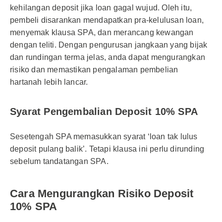
kehilangan deposit jika loan gagal wujud. Oleh itu,
pembeli disarankan mendapatkan pra-kelulusan loan,
menyemak klausa SPA, dan merancang kewangan
dengan teliti. Dengan pengurusan jangkaan yang bijak
dan rundingan terma jelas, anda dapat mengurangkan
risiko dan memastikan pengalaman pembelian
hartanah lebih lancar.
Syarat Pengembalian Deposit 10% SPA
Sesetengah SPA memasukkan syarat ‘loan tak lulus
deposit pulang balik’. Tetapi klausa ini perlu dirunding
sebelum tandatangan SPA.
Cara Mengurangkan Risiko Deposit
10% SPA