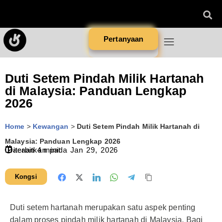
Pertanyaan
Duti Setem Pindah Milik Hartanah
di Malaysia: Panduan Lengkap
2026
Home
>
Kewangan
>
Duti Setem Pindah Milik Hartanah di
Malaysia: Panduan Lengkap 2026
Diterbitkan pada
Bacaan
4
minit
Jan 29, 2026
Kongsi
Duti setem hartanah merupakan satu aspek penting
dalam proses pindah milik hartanah di Malaysia. Bagi