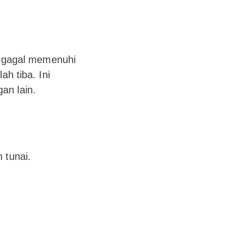
t gagal memenuhi
ah tiba. Ini
an lain.
 tunai.