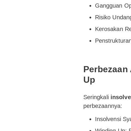
Gangguan Ope
Risiko Undan
Kerosakan Re
Penstruktura
Perbezaan 
Up
Seringkali
insolve
perbezaannya:
Insolvensi Sy
Winding Up: 