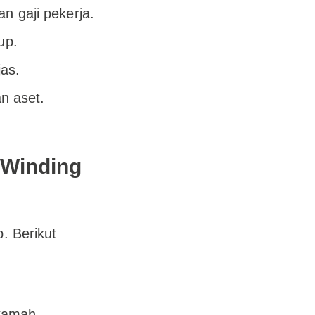
 gaji pekerja.
up.
as.
n aset.
 Winding
. Berikut
kamah.