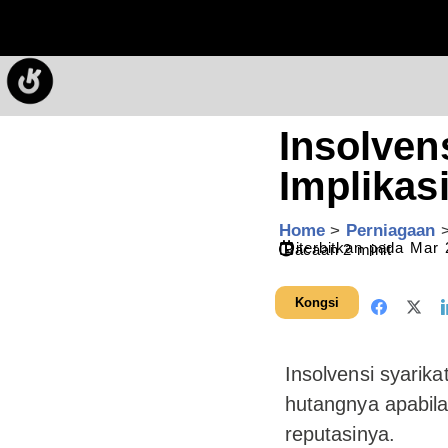
Insolven
Implikas
Home
>
Perniagaan
Diterbitkan pada
Mar 
Bacaan
2
minit
Kongsi
Insolvensi syarik
hutangnya apabila
reputasinya.