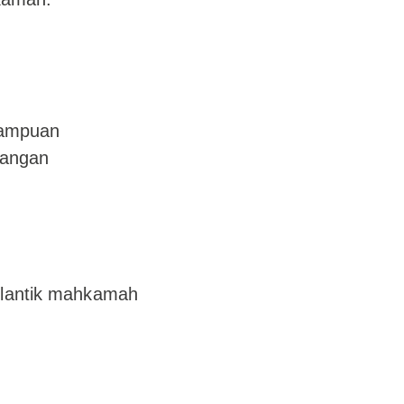
mampuan
dangan
dilantik mahkamah