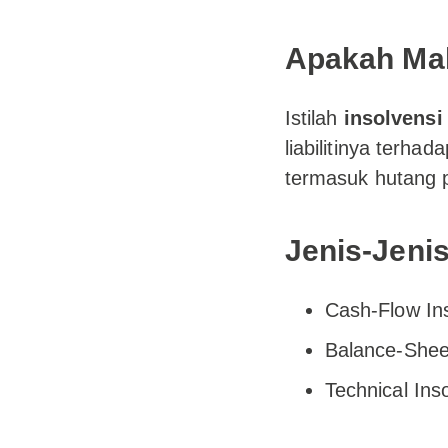
Apakah Mak
Istilah
insolvensi
liabilitinya terha
termasuk hutang p
Jenis-Jenis
Cash-Flow In
Balance-Sheet 
Technical Ins