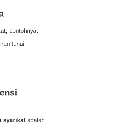
a
kat
, contohnya:
ran tunai
ensi
i syarikat
adalah