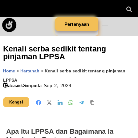
Pertanyaan
Kenali serba sedikit tentang
pinjaman LPPSA
Home
>
Hartanah
>
Kenali serba sedikit tentang pinjaman
LPPSA
Diterbitkan pada
Bacaan
3
minit
Sep 2, 2024
Kongsi
Apa Itu LPPSA dan Bagaimana Ia