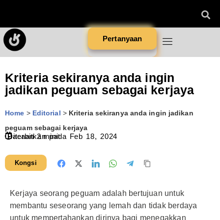
Pertanyaan
Kriteria sekiranya anda ingin
jadikan peguam sebagai kerjaya
Home
>
Editorial
>
Kriteria sekiranya anda ingin jadikan
peguam sebagai kerjaya
Diterbitkan pada
Bacaan
2
minit
Feb 18, 2024
Kongsi
Kerjaya seorang peguam adalah bertujuan untuk
membantu seseorang yang lemah dan tidak berdaya
untuk mempertahankan dirinya bagi menegakkan