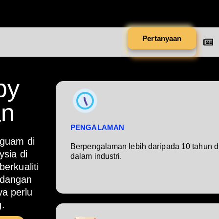
Pertanyaan
by
an
PENGALAMAN
guam di
Berpengalaman lebih daripada 10 tahun d
sia di
dalam industri.
erkualiti
ndangan
a perlu
.