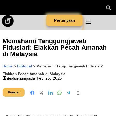
Pertanyaan
Memahami Tanggungjawab
Fidusiari: Elakkan Pecah Amanah
di Malaysia
Home
>
Editorial
>
Memahami Tanggungjawab Fidusiari:
Elakkan Pecah Amanah di Malaysia
Diterbitkan pada
Bacaan
2
minit
Feb 25, 2025
Kongsi