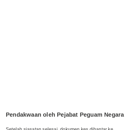
Pendakwaan oleh Pejabat Peguam Negara
Setelah siasatan selesai, dokumen kes dihantar ke