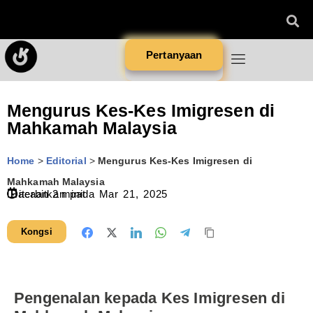
Pertanyaan
Mengurus Kes-Kes Imigresen di
Mahkamah Malaysia
Home
>
Editorial
>
Mengurus Kes-Kes Imigresen di
Mahkamah Malaysia
Diterbitkan pada
Bacaan
2
minit
Mar 21, 2025
Kongsi
Pengenalan kepada Kes Imigresen di