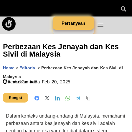
Pertanyaan
Perbezaan Kes Jenayah dan Kes
Sivil di Malaysia
Home
>
Editorial
>
Perbezaan Kes Jenayah dan Kes Sivil di
Malaysia
Diterbitkan pada
Bacaan
3
minit
Feb 20, 2025
Kongsi
Dalam konteks undang-undang di Malaysia, memahami
perbezaan antara kes jenayah dan kes sivil adalah
penting bagi mereka yang terlibat dalam sistem