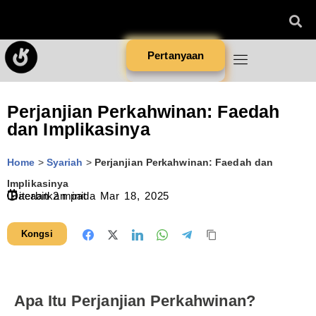
Pertanyaan
Perjanjian Perkahwinan: Faedah
dan Implikasinya
Home
>
Syariah
>
Perjanjian Perkahwinan: Faedah dan
Implikasinya
Diterbitkan pada
Bacaan
2
minit
Mar 18, 2025
Kongsi
Apa Itu Perjanjian Perkahwinan?