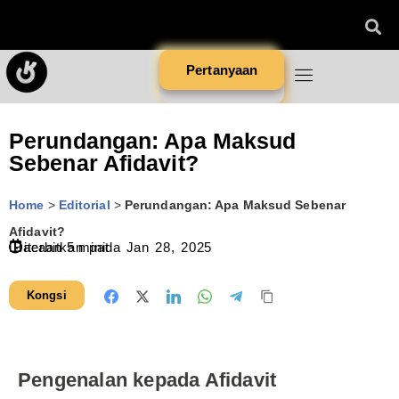
Pertanyaan
Perundangan: Apa Maksud
Sebenar Afidavit?
Home
>
Editorial
>
Perundangan: Apa Maksud Sebenar
Afidavit?
Diterbitkan pada
Bacaan
5
minit
Jan 28, 2025
Kongsi
Pengenalan kepada Afidavit