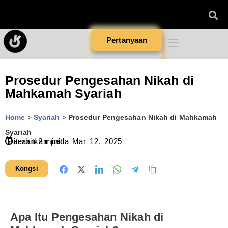
Pertanyaan
Prosedur Pengesahan Nikah di
Mahkamah Syariah
Home
>
Syariah
>
Prosedur Pengesahan Nikah di Mahkamah
Syariah
Diterbitkan pada
Bacaan
2
minit
Mar 12, 2025
Kongsi
Apa Itu Pengesahan Nikah di