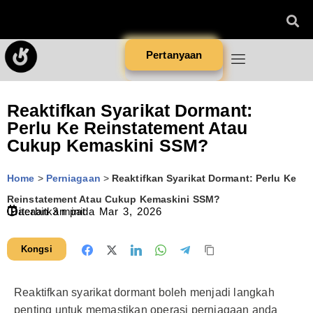
Pertanyaan
Reaktifkan Syarikat Dormant:
Perlu Ke Reinstatement Atau
Cukup Kemaskini SSM?
Home
>
Perniagaan
>
Reaktifkan Syarikat Dormant: Perlu Ke
Reinstatement Atau Cukup Kemaskini SSM?
Diterbitkan pada
Bacaan
3
minit
Mar 3, 2026
Kongsi
Reaktifkan syarikat dormant boleh menjadi langkah
penting untuk memastikan operasi perniagaan anda