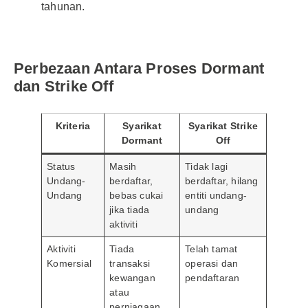
tahunan.
Perbezaan Antara Proses Dormant
dan Strike Off
Kriteria
Syarikat
Syarikat Strike
Dormant
Off
Status
Masih
Tidak lagi
Undang-
berdaftar,
berdaftar, hilang
Undang
bebas cukai
entiti undang-
jika tiada
undang
aktiviti
Aktiviti
Tiada
Telah tamat
Komersial
transaksi
operasi dan
kewangan
pendaftaran
atau
perniagaan