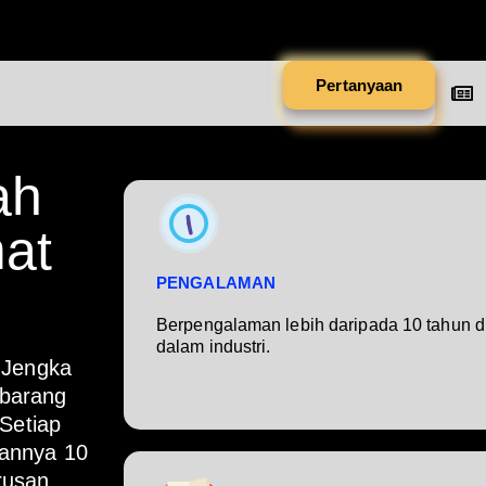
Pertanyaan
ah
at
PENGALAMAN
Berpengalaman lebih daripada 10 tahun d
dalam industri.
 Jengka
barang
 Setiap
annya 10
rusan