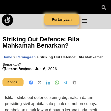
Pertanyaan
Striking Out Defence: Bila
Mahkamah Benarkan?
Home
>
Perniagaan
>
Striking Out Defence: Bila Mahkamah
Benarkan?
Diterbitkan pada
Bacaan
5
minit
Jun 6, 2026
Kongsi
Istilah strike out defence sering digunakan dalam
prosiding sivil apabila satu pihak memohon supaya
pembelaan pihak lawan dibuang kerana tiada merit