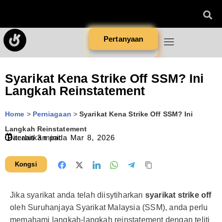
Pertanyaan
Syarikat Kena Strike Off SSM? Ini
Langkah Reinstatement
Home
>
Perniagaan
>
Syarikat Kena Strike Off SSM? Ini
Langkah Reinstatement
Diterbitkan pada
Bacaan
3
minit
Mar 8, 2026
Kongsi
Jika syarikat anda telah diisytiharkan
syarikat strike off
oleh Suruhanjaya Syarikat Malaysia (SSM), anda perlu
memahami langkah-langkah reinstatement dengan teliti