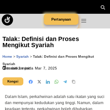
Pertanyaan
Talak: Definisi dan Proses
Mengikut Syariah
Home
>
Syariah
>
Talak: Definisi dan Proses Mengikut
Syariah
Diterbitkan pada
Bacaan
2
minit
Mar 7, 2025
Kongsi
Dalam Islam, perkahwinan adalah satu ikatan yang suci
dan mempunyai kedudukan yang tinggi. Namun, dalam
keadaan tertentu, perkahwinan boleh dibubarkan