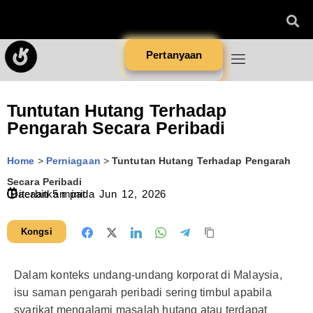
Pertanyaan
Tuntutan Hutang Terhadap
Pengarah Secara Peribadi
Home
>
Perniagaan
>
Tuntutan Hutang Terhadap Pengarah
Secara Peribadi
Diterbitkan pada
Bacaan
5
minit
Jun 12, 2026
Kongsi
Dalam konteks undang-undang korporat di Malaysia,
isu saman pengarah peribadi sering timbul apabila
syarikat mengalami masalah hutang atau terdapat