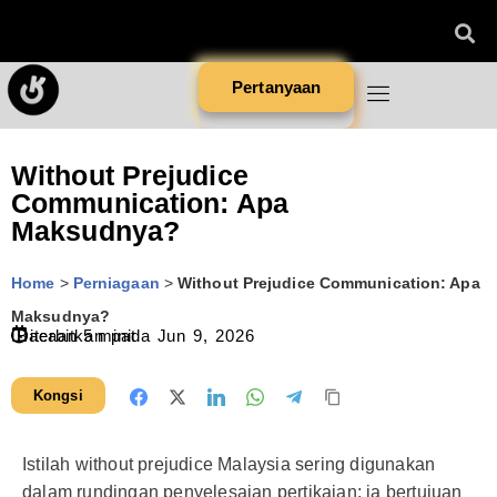
Pertanyaan
Without Prejudice
Communication: Apa
Maksudnya?
Home
>
Perniagaan
>
Without Prejudice Communication: Apa
Maksudnya?
Diterbitkan pada
Bacaan
5
minit
Jun 9, 2026
Kongsi
Istilah without prejudice Malaysia sering digunakan
dalam rundingan penyelesaian pertikaian; ia bertujuan