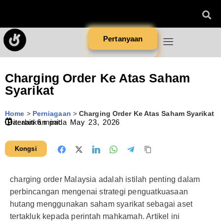
Pertanyaan
Charging Order Ke Atas Saham
Syarikat
Home
>
Perniagaan
>
Charging Order Ke Atas Saham Syarikat
Diterbitkan pada
Bacaan
6
minit
May 23, 2026
Kongsi
charging order Malaysia adalah istilah penting dalam
perbincangan mengenai strategi penguatkuasaan
hutang menggunakan saham syarikat sebagai aset
tertakluk kepada perintah mahkamah. Artikel ini