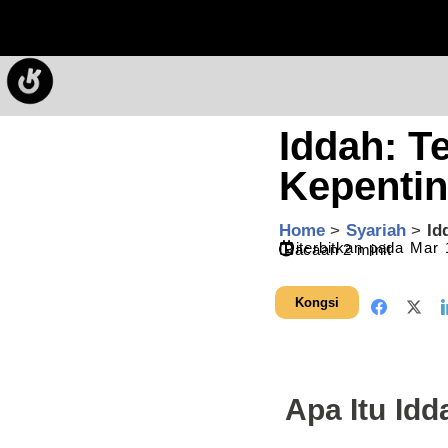
Iddah: 
Kepentin
Home
>
Syariah
>
Id
Diterbitkan pada
Mar 
Bacaan
2
minit
Kongsi
Apa Itu Idd