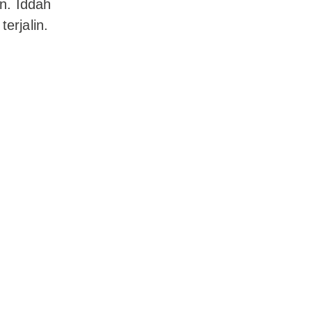
n. Iddah
erjalin.