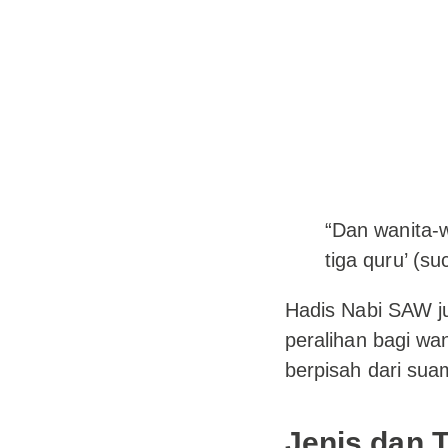
“Dan wanita-
tiga quru’ (su
Hadis Nabi SAW j
peralihan bagi wa
berpisah dari sua
Jenis dan 