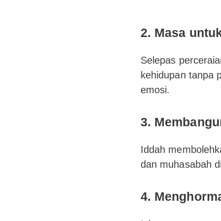
2. Masa untu
Selepas percerai
kehidupan tanpa 
emosi.
3. Membangun
Iddah membolehka
dan muhasabah di
4. Menghorma