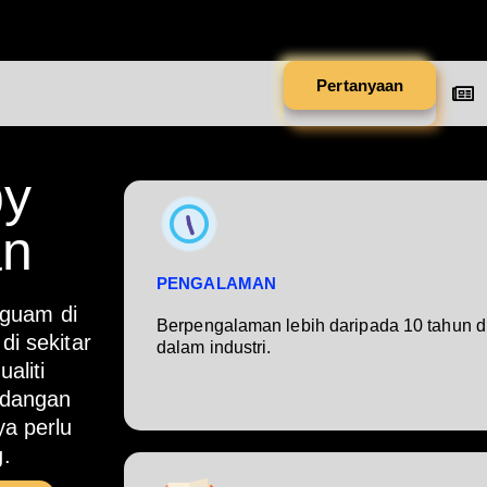
Pertanyaan
by
an
PENGALAMAN
guam di
Berpengalaman lebih daripada 10 tahun d
di sekitar
dalam industri.
aliti
ndangan
a perlu
.