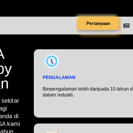
Pertanyaan
A
by
PENGALAMAN
an
Berpengalaman lebih daripada 10 tahun d
dalam industri.
sekitar
agi
anda di
SA kami
tahun