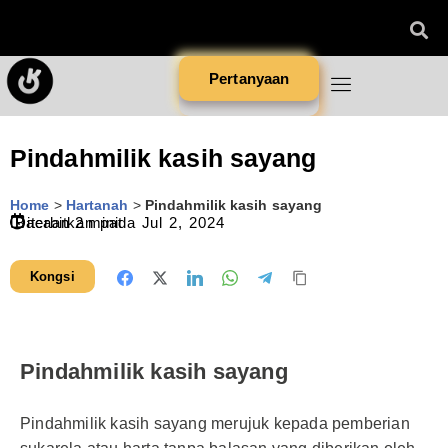
Pertanyaan
Pindahmilik kasih sayang
Home
>
Hartanah
>
Pindahmilik kasih sayang
Diterbitkan pada
Bacaan
2
minit
Jul 2, 2024
Kongsi
Pindahmilik kasih sayang
Pindahmilik kasih sayang merujuk kepada pemberian