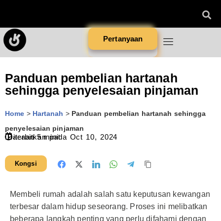
Pertanyaan
Panduan pembelian hartanah
sehingga penyelesaian pinjaman
Home
>
Hartanah
>
Panduan pembelian hartanah sehingga
penyelesaian pinjaman
Diterbitkan pada
Bacaan
5
minit
Oct 10, 2024
Kongsi
Membeli rumah adalah salah satu keputusan kewangan
terbesar dalam hidup seseorang. Proses ini melibatkan
beberapa langkah penting yang perlu difahami dengan